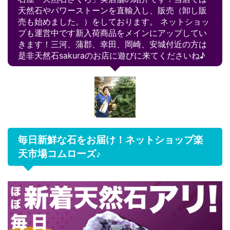
天然石やパワーストーンを直輸入し、販売（卸し販
売も始めました。）をしております。 ネットショッ
プも運営中です新入荷商品をメインにアップしてい
きます！三河、蒲郡、幸田、岡崎、安城付近の方は
是非天然石sakuraのお店に遊びに来てくださいね♪
毎日新鮮な石をお届け！ネットショップ楽
天市場コムローズ♪