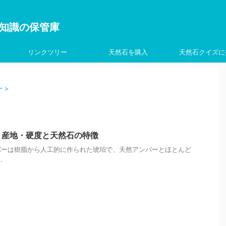
を学ぶ知識の保管庫
リンクツリー
天然石を購入
天然石クイズに
ー
>
？産地・硬度と天然石の特徴
バーは樹脂から人工的に作られた琥珀で、天然アンバーとほとんど
.