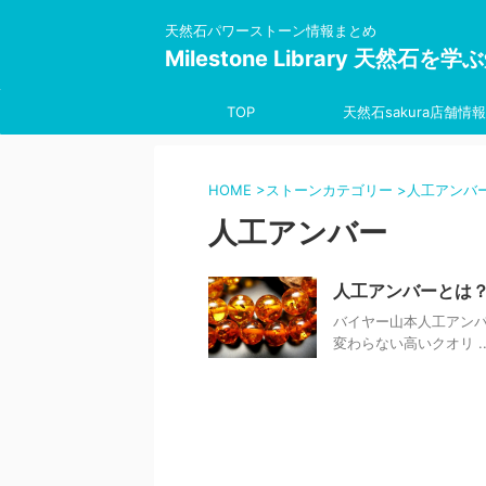
天然石パワーストーン情報まとめ
Milestone Library 天然石
TOP
天然石sakura店舗情報
HOME
>
ストーンカテゴリー
>
人工アンバ
人工アンバー
人工アンバーとは
バイヤー山本人工アン
変わらない高いクオリ ..