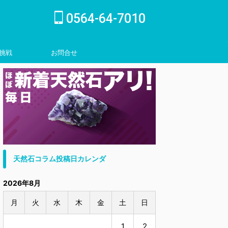
0564-64-7010
挑戦
お問合せ
inquiry
天然石コラム投稿日カレンダ
2026年8月
月
火
水
木
金
土
日
1
2