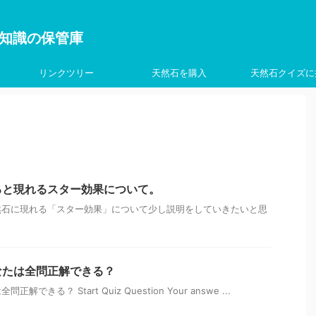
を学ぶ知識の保管庫
リンクツリー
天然石を購入
天然石クイズに
ると現れるスター効果について。
然石に現れる「スター効果」について少し説明をしていきたいと思
なたは全問正解できる？
きる？ Start Quiz Question Your answe ...