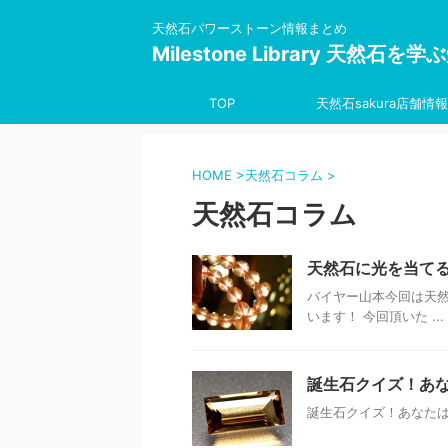
天然石パワーストーン情報まとめ
Milestone Library 天然石
TOP
天然石sakura店舗情報
HOME
>
天然石コラム
>
天然石コラム
天然石に光を当て
バイヤー山本今回は天
います！ 今回頂いた ...
誕生石クイズ！あ
誕生石クイズ！あなたは全問正解で