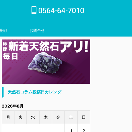
0564-64-7010
挑戦
お問合せ
inquiry
天然石コラム投稿日カレンダ
2026年8月
月
火
水
木
金
土
日
1
2