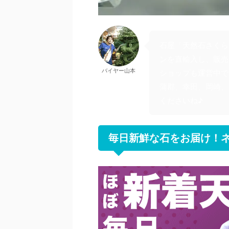
石屋「天然石さくら
ンを直輸入し、販売
バイヤー山本
ショップも運営中で
蒲郡、幸田、岡崎、
くださいね♪
毎日新鮮な石をお届け！ネ