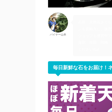
石屋「天然石さくら
ンを直輸入し、販売
バイヤー山本
ショップも運営中で
蒲郡、幸田、岡崎、
くださいね♪
毎日新鮮な石をお届け！ネ