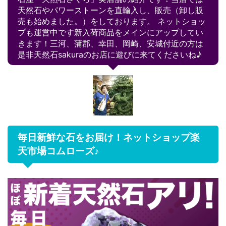
天然石やパワーストーンを直輸入し、販売（卸し販
売も始めました。）をしております。 ネットショッ
プも運営中です新入荷商品をメインにアップしてい
きます！三河、蒲郡、幸田、岡崎、安城付近の方は
是非天然石sakuraのお店に遊びに来てくださいね♪
毎日新鮮な石をお届け！ネットショップ楽
天市場コムローズ♪