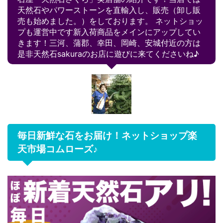
天然石やパワーストーンを直輸入し、販売（卸し販
売も始めました。）をしております。 ネットショッ
プも運営中です新入荷商品をメインにアップしてい
きます！三河、蒲郡、幸田、岡崎、安城付近の方は
是非天然石sakuraのお店に遊びに来てくださいね♪
毎日新鮮な石をお届け！ネットショップ楽
天市場コムローズ♪