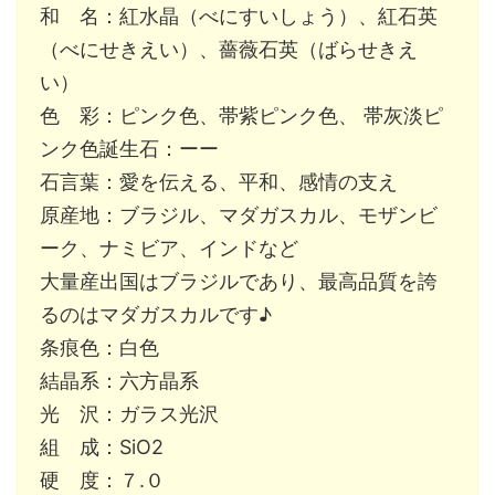
和 名：紅水晶（べにすいしょう）、紅石英
（べにせきえい）、薔薇石英（ばらせきえ
い）
色 彩：ピンク色、帯紫ピンク色、 帯灰淡ピ
ンク色誕生石：ーー
石言葉：愛を伝える、平和、感情の支え
原産地：ブラジル、マダガスカル、モザンビ
ーク、ナミビア、インドなど
大量産出国はブラジルであり、最高品質を誇
るのはマダガスカルです♪
条痕色：白色
結晶系：六方晶系
光 沢：ガラス光沢
組 成：SiO2
硬 度：７.０