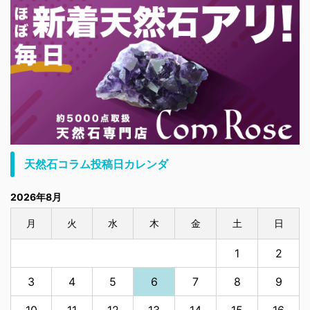
天然石コラム投稿日カレンダ
2026年8月
月
火
水
木
金
土
日
1
2
3
4
5
6
7
8
9