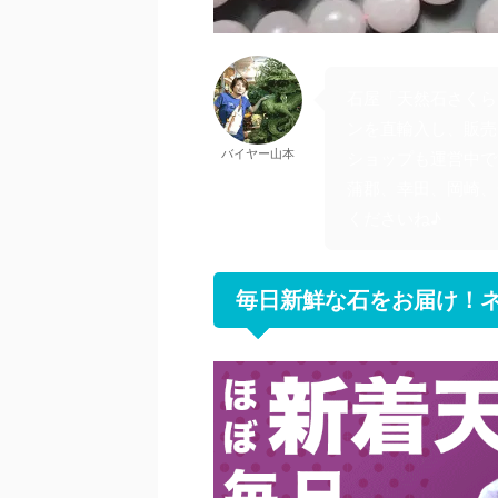
石屋「天然石さくら
ンを直輸入し、販売
バイヤー山本
ショップも運営中で
蒲郡、幸田、岡崎、
くださいね♪
毎日新鮮な石をお届け！ネ