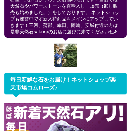
天然石やパワーストーンを直輸入し、販売（卸し販
売も始めました。）をしております。 ネットショッ
プも運営中です新入荷商品をメインにアップしてい
きます！三河、蒲郡、幸田、岡崎、安城付近の方は
是非天然石sakuraのお店に遊びに来てくださいね♪
毎日新鮮な石をお届け！ネットショップ楽
天市場コムローズ♪