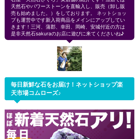
天然石やパワーストーンを直輸入し、販売（卸し販
売も始めました。）をしております。 ネットショッ
プも運営中です新入荷商品をメインにアップしてい
きます！三河、蒲郡、幸田、岡崎、安城付近の方は
是非天然石sakuraのお店に遊びに来てくださいね♪
毎日新鮮な石をお届け！ネットショップ楽
天市場コムローズ♪