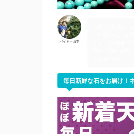
石屋「天然石さくら
ンを直輸入し、販売
バイヤー山本
ショップも運営中で
蒲郡、幸田、岡崎、
くださいね♪
毎日新鮮な石をお届け！ネ