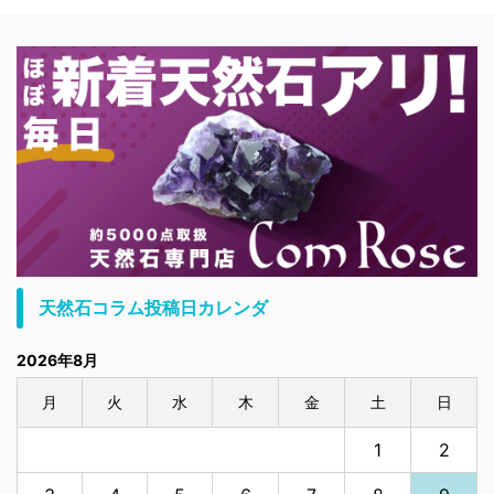
天然石コラム投稿日カレンダ
2026年8月
月
火
水
木
金
土
日
1
2