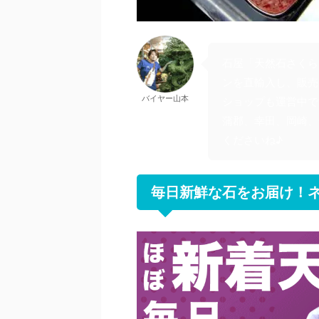
石屋「天然石さくら
ンを直輸入し、販売
バイヤー山本
ショップも運営中で
蒲郡、幸田、岡崎、
くださいね♪
毎日新鮮な石をお届け！ネ