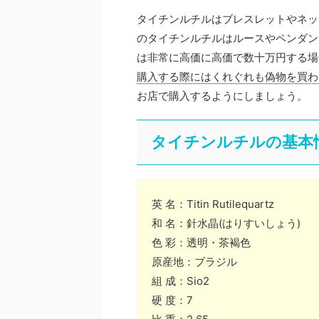
タイチンルチルはブレスレットやネッ
のタイチンルチルはルースやペンダン
は非常に高価に高価で数十万円する場
購入する際にはくれぐれも偽物を買わ
お店で購入するようにしましょう。
タイチンルチルの基本
英 名：
Titin Rutilequartz
和 名：
針水晶(はりすいしょう)
色 彩：透明・茶褐色
原産地：
ブラジル
組 成：Sio2
硬 度：7