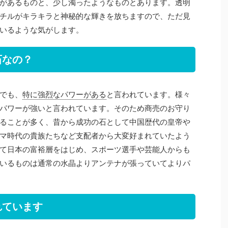
があるものと、少し濁ったようなものとあります。透明
チルがキラキラと神秘的な輝きを放ちますので、ただ見
いるような気がします。
石なの？
でも、
特に強烈なパワーがある
と言われています。様々
パワーが強いと言われています。そのため商売のお守り
ることが多く、昔から成功の石として中国歴代の皇帝や
マ時代の貴族たちなど支配者から大変好まれていたよう
て日本の富裕層をはじめ、スポーツ選手や芸能人からも
いるものは通常の水晶よりアンテナが張っていてよりパ
れています