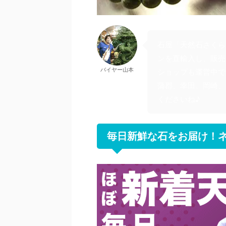
石屋「天然石さくら
ンを直輸入し、販売
バイヤー山本
ショップも運営中で
蒲郡、幸田、岡崎、
くださいね♪
毎日新鮮な石をお届け！ネ