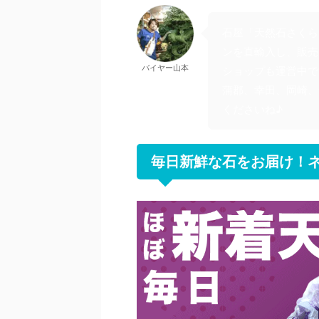
石屋「天然石さくら
ンを直輸入し、販売
バイヤー山本
ショップも運営中で
蒲郡、幸田、岡崎、
くださいね♪
毎日新鮮な石をお届け！ネ