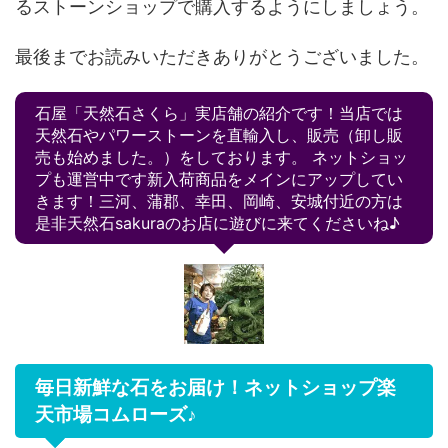
るストーンショップで購入するようにしましょう。
最後までお読みいただきありがとうございました。
石屋「天然石さくら」実店舗の紹介です！当店では
天然石やパワーストーンを直輸入し、販売（卸し販
売も始めました。）をしております。 ネットショッ
プも運営中です新入荷商品をメインにアップしてい
きます！三河、蒲郡、幸田、岡崎、安城付近の方は
是非天然石sakuraのお店に遊びに来てくださいね♪
毎日新鮮な石をお届け！ネットショップ楽
天市場コムローズ♪