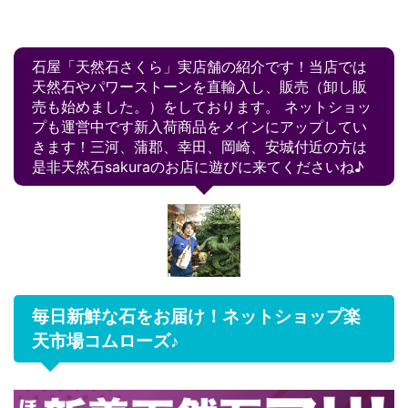
石屋「天然石さくら」実店舗の紹介です！当店では
天然石やパワーストーンを直輸入し、販売（卸し販
売も始めました。）をしております。 ネットショッ
プも運営中です新入荷商品をメインにアップしてい
きます！三河、蒲郡、幸田、岡崎、安城付近の方は
是非天然石sakuraのお店に遊びに来てくださいね♪
毎日新鮮な石をお届け！ネットショップ楽
天市場コムローズ♪