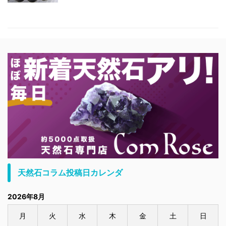
天然石コラム投稿日カレンダ
2026年8月
月
火
水
木
金
土
日