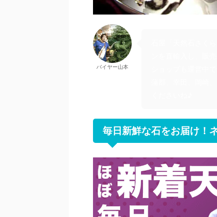
石屋「天然石さくら
ンを直輸入し、販売
バイヤー山本
ショップも運営中で
蒲郡、幸田、岡崎、
くださいね♪
毎日新鮮な石をお届け！ネ