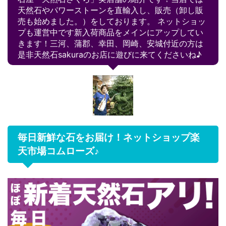
天然石やパワーストーンを直輸入し、販売（卸し販
売も始めました。）をしております。 ネットショッ
プも運営中です新入荷商品をメインにアップしてい
きます！三河、蒲郡、幸田、岡崎、安城付近の方は
是非天然石sakuraのお店に遊びに来てくださいね♪
毎日新鮮な石をお届け！ネットショップ楽
天市場コムローズ♪