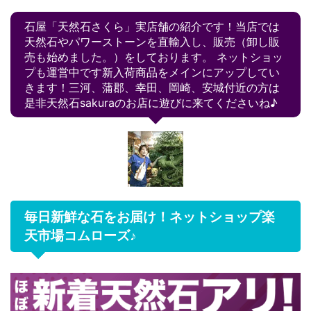
石屋「天然石さくら」実店舗の紹介です！当店では
天然石やパワーストーンを直輸入し、販売（卸し販
売も始めました。）をしております。 ネットショッ
プも運営中です新入荷商品をメインにアップしてい
きます！三河、蒲郡、幸田、岡崎、安城付近の方は
是非天然石sakuraのお店に遊びに来てくださいね♪
毎日新鮮な石をお届け！ネットショップ楽
天市場コムローズ♪