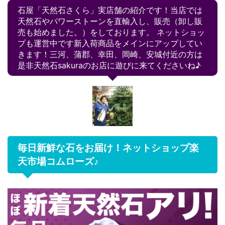
石屋「天然石さくら」実店舗の紹介です！当店では
天然石やパワーストーンを直輸入し、販売（卸し販
売も始めました。）をしております。 ネットショッ
プも運営中です新入荷商品をメインにアップしてい
きます！三河、蒲郡、幸田、岡崎、安城付近の方は
是非天然石sakuraのお店に遊びに来てくださいね♪
毎日新鮮な石をお届け！ネットショップ楽
天市場コムローズ♪