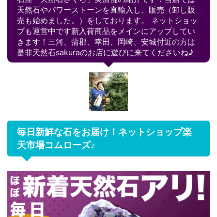
天然石やパワーストーンを直輸入し、販売（卸し販
売も始めました。）をしております。 ネットショッ
プも運営中です新入荷商品をメインにアップしてい
きます！三河、蒲郡、幸田、岡崎、安城付近の方は
是非天然石sakuraのお店に遊びに来てくださいね♪
毎日新鮮な石をお届け！ネットショップ楽
天市場コムローズ♪