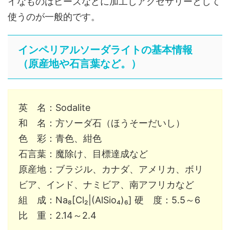
イなものはビーズなどに加工しアクセサリーとして
使うのが一般的です。
インペリアルソーダライトの基本情報
（原産地や石言葉など。）
英 名：Sodalite
和 名：方ソーダ石（ほうそーだいし）
色 彩：青色、紺色
石言葉：魔除け、目標達成など
原産地：ブラジル、カナダ、アメリカ、ボリ
ビア、インド、ナミビア、南アフリカなど
組 成：Na₈[Cl₂|(AlSio₄)₆] 硬 度：5.5～6
比 重：2.14～2.4