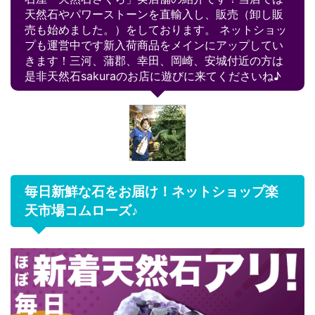
天然石やパワーストーンを直輸入し、販売（卸し販
売も始めました。）をしております。 ネットショッ
プも運営中です新入荷商品をメインにアップしてい
きます！三河、蒲郡、幸田、岡崎、安城付近の方は
是非天然石sakuraのお店に遊びに来てくださいね♪
毎日新鮮な石をお届け！ネットショップ楽
天市場コムローズ♪