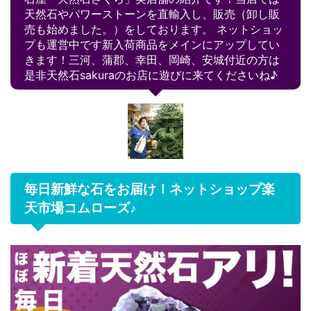
天然石やパワーストーンを直輸入し、販売（卸し販
売も始めました。）をしております。 ネットショッ
プも運営中です新入荷商品をメインにアップしてい
きます！三河、蒲郡、幸田、岡崎、安城付近の方は
是非天然石sakuraのお店に遊びに来てくださいね♪
毎日新鮮な石をお届け！ネットショップ楽
天市場コムローズ♪