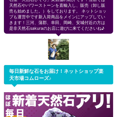
天然石やパワーストーンを直輸入し、販売（卸し販
売も始めました。）をしております。 ネットショッ
プも運営中です新入荷商品をメインにアップしてい
きます！三河、蒲郡、幸田、岡崎、安城付近の方は
是非天然石sakuraのお店に遊びに来てくださいね♪
毎日新鮮な石をお届け！ネットショップ楽
天市場コムローズ♪