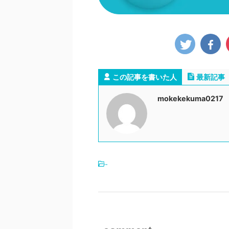
この記事を書いた人
最新記事
mokekekuma0217
-