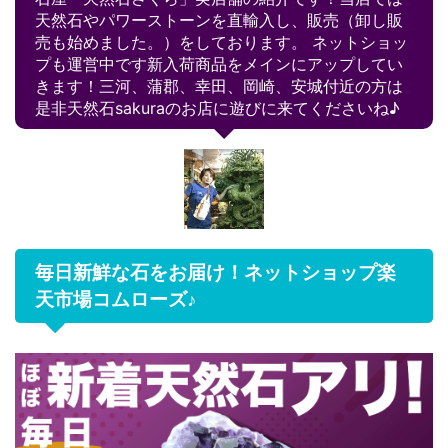
天然石やパワーストーンを直輸入し、販売（卸し販
売も始めました。）をしております。 ネットショッ
プも運営中です新入荷商品をメインにアップしてい
きます！三河、蒲郡、幸田、岡崎、安城付近の方は
是非天然石sakuraのお店に遊びに来てくださいね♪
毎日新鮮な石をお届け！ネットショップ楽
天市場コムローズ♪