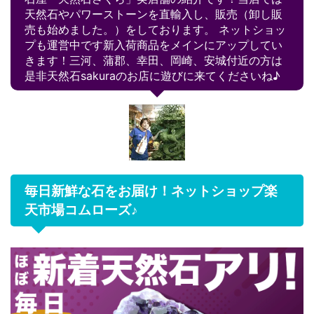
天然石やパワーストーンを直輸入し、販売（卸し販
売も始めました。）をしております。 ネットショッ
プも運営中です新入荷商品をメインにアップしてい
きます！三河、蒲郡、幸田、岡崎、安城付近の方は
是非天然石sakuraのお店に遊びに来てくださいね♪
毎日新鮮な石をお届け！ネットショップ楽
天市場コムローズ♪