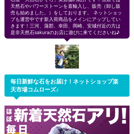
天然石やパワーストーンを直輸入し、販売（卸し販
売も始めました。）をしております。 ネットショッ
プも運営中です新入荷商品をメインにアップしてい
きます！三河、蒲郡、幸田、岡崎、安城付近の方は
是非天然石sakuraのお店に遊びに来てくださいね♪
毎日新鮮な石をお届け！ネットショップ楽
天市場コムローズ♪