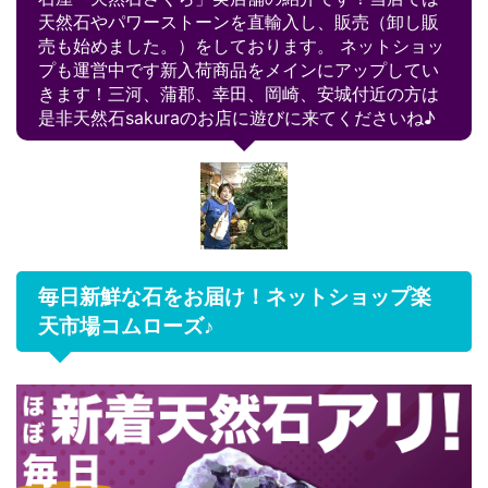
天然石やパワーストーンを直輸入し、販売（卸し販
売も始めました。）をしております。 ネットショッ
プも運営中です新入荷商品をメインにアップしてい
きます！三河、蒲郡、幸田、岡崎、安城付近の方は
是非天然石sakuraのお店に遊びに来てくださいね♪
毎日新鮮な石をお届け！ネットショップ楽
天市場コムローズ♪