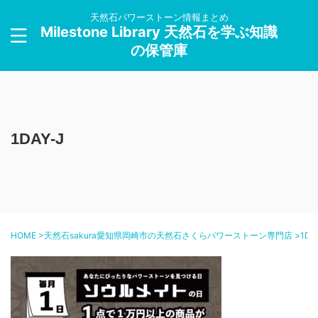
天然石パワーストーン情報まとめ
Milestone Library 天然石を学ぶ知識
の保管庫
1DAY-J
HOME
>
天然石sakura愛知県岡崎市の天然石さくらパワーストーン専門店
>
1DA