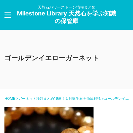
天然石パワーストーン情報まとめ
Milestone Library 天然石を学ぶ知識
の保管庫
ゴールデンイエローガーネット
HOME
>
ガーネット種類まとめ19選！１月誕生石を徹底解説
>
ゴールデンイエロ