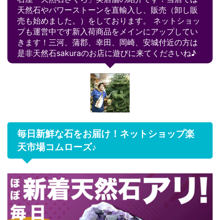
天然石やパワーストーンを直輸入し、販売（卸し販
売も始めました。）をしております。 ネットショッ
プも運営中です新入荷商品をメインにアップしてい
きます！三河、蒲郡、幸田、岡崎、安城付近の方は
是非天然石sakuraのお店に遊びに来てくださいね♪
毎日新鮮な石をお届け！ネットショップ楽
天市場コムローズ♪