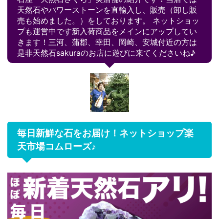
天然石やパワーストーンを直輸入し、販売（卸し販
売も始めました。）をしております。 ネットショッ
プも運営中です新入荷商品をメインにアップしてい
きます！三河、蒲郡、幸田、岡崎、安城付近の方は
是非天然石sakuraのお店に遊びに来てくださいね♪
毎日新鮮な石をお届け！ネットショップ楽
天市場コムローズ♪