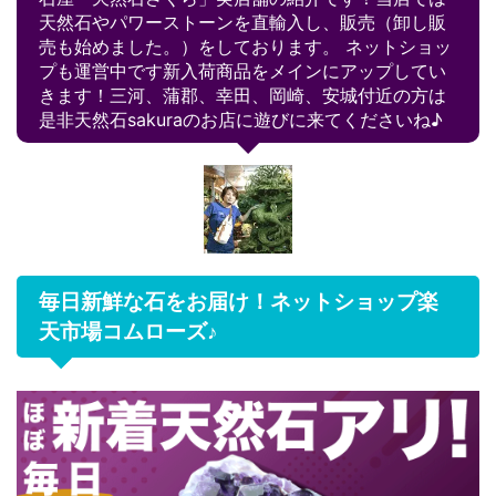
天然石やパワーストーンを直輸入し、販売（卸し販
売も始めました。）をしております。 ネットショッ
プも運営中です新入荷商品をメインにアップしてい
きます！三河、蒲郡、幸田、岡崎、安城付近の方は
是非天然石sakuraのお店に遊びに来てくださいね♪
毎日新鮮な石をお届け！ネットショップ楽
天市場コムローズ♪