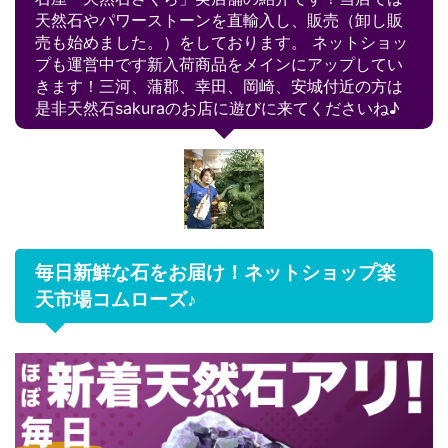
天然石やパワーストーンを直輸入し、販売（卸し販
売も始めました。）をしております。 ネットショッ
プも運営中です新入荷商品をメインにアップしてい
きます！三河、蒲郡、幸田、岡崎、安城付近の方は
是非天然石sakuraのお店に遊びに来てくださいね♪
毎日新鮮な石をお届け！ネットショップ楽
天市場コムローズ♪