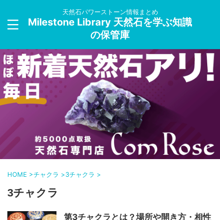
天然石パワーストーン情報まとめ
Milestone Library 天然石を学ぶ知識
の保管庫
HOME
>
チャクラ
>
3チャクラ
>
3チャクラ
第3チャクラとは？場所や開き方・相性