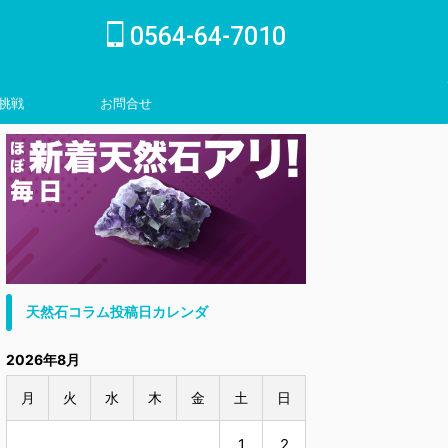
0564-64-7010
挑戦
お問合せ
inquiry
天然石コラム投稿日カレンダ
2026年8月
月
火
水
木
金
土
日
1
2