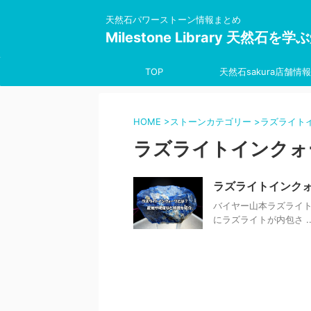
天然石パワーストーン情報まとめ
Milestone Library 天然石
TOP
天然石sakura店舗情報
HOME
>
ストーンカテゴリー
>
ラズライト
ラズライトインクォ
ラズライトインク
バイヤー山本ラズライ
にラズライトが内包さ ..