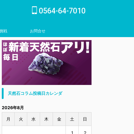
0564-64-7010
挑戦
お問合せ
inquiry
天然石コラム投稿日カレンダ
2026年8月
月
火
水
木
金
土
日
1
2