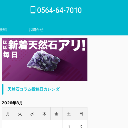
0564-64-7010
挑戦
お問合せ
inquiry
天然石コラム投稿日カレンダ
2026年8月
月
火
水
木
金
土
日
1
2